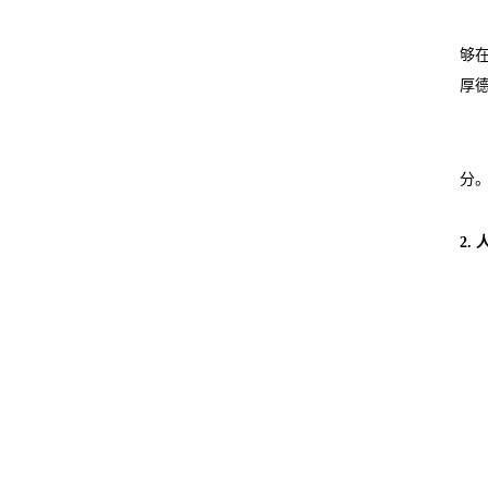
够
厚
分
2.