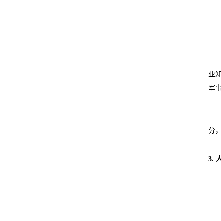
业知
军
分
3.