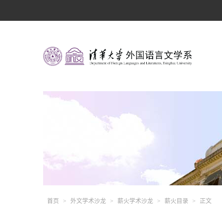
首页
>
外文学术沙龙
>
薪火学术沙龙
>
薪火目录
>
正文