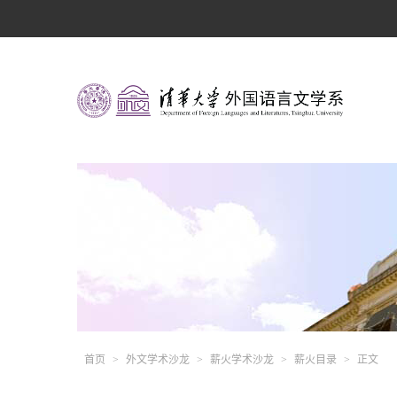
首页
>
外文学术沙龙
>
薪火学术沙龙
>
薪火目录
>
正文