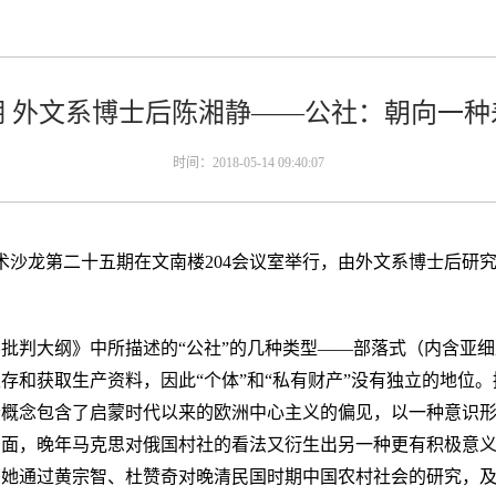
期 外文系博士后陈湘静——公社：朝向一种
时间：2018-05-14 09:40:07
火学术沙龙第二十五期在文南楼204会议室举行，由外文系博士后
批判大纲》中所描述的“公社”的几种类型——部落式（内含亚
存和获取生产资料，因此“个体”和“私有财产”没有独立的地位。
个概念包含了启蒙时代以来的欧洲中心主义的偏见，以一种意识
面，晚年马克思对俄国村社的看法又衍生出另一种更有积极意义
。她通过黄宗智、杜赞奇对晚清民国时期中国农村社会的研究，