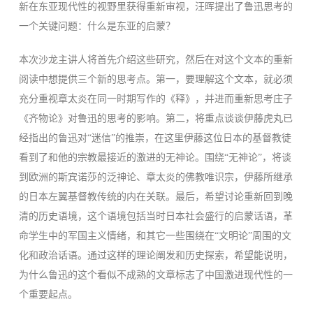
新在东亚现代性的视野里获得重新审视，汪晖提出了鲁迅思考的
一个关键问题：什么是东亚的启蒙？
本次沙龙主讲人将首先介绍这些研究，然后在对这个文本的重新
阅读中想提供三个新的思考点。第一，要理解这个文本，就必须
充分重视章太炎在同一时期写作的《释》，并进而重新思考庄子
《齐物论》对鲁迅的思考的影响。第二，将重点谈谈伊藤虎丸已
经指出的鲁迅对“迷信”的推崇，在这里伊藤这位日本的基督教徒
看到了和他的宗教最接近的激进的无神论。围绕“无神论”，将谈
到欧洲的斯宾诺莎的泛神论、章太炎的佛教唯识宗，伊藤所继承
的日本左翼基督教传统的内在关联。最后，希望讨论重新回到晚
清的历史语境，这个语境包括当时日本社会盛行的启蒙话语，革
命学生中的军国主义情绪，和其它一些围绕在“文明论”周围的文
化和政治话语。通过这样的理论阐发和历史探索，希望能说明，
为什么鲁迅的这个看似不成熟的文章标志了中国激进现代性的一
个重要起点。