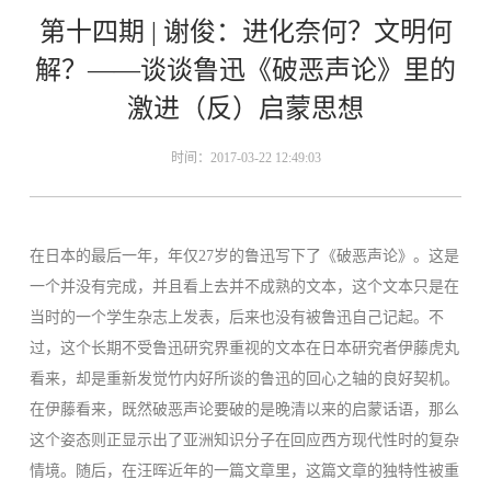
第十四期 | 谢俊：进化奈何？文明何
解？——谈谈鲁迅《破恶声论》里的
激进（反）启蒙思想
时间：2017-03-22 12:49:03
在日本的最后一年，年仅27岁的鲁迅写下了《破恶声论》。这是
一个并没有完成，并且看上去并不成熟的文本，这个文本只是在
当时的一个学生杂志上发表，后来也没有被鲁迅自己记起。不
过，这个长期不受鲁迅研究界重视的文本在日本研究者伊藤虎丸
看来，却是重新发觉竹内好所谈的鲁迅的回心之轴的良好契机。
在伊藤看来，既然破恶声论要破的是晚清以来的启蒙话语，那么
这个姿态则正显示出了亚洲知识分子在回应西方现代性时的复杂
情境。随后，在汪晖近年的一篇文章里，这篇文章的独特性被重