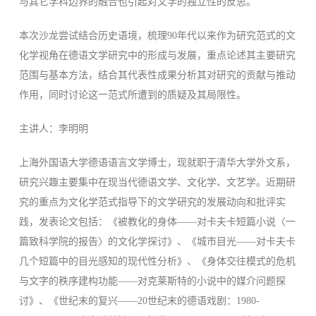
与其它学科边界的融合也引起对文学的独立性的反思。
本次沙龙尝试结合历史语境，梳理90年代以来作为研究范式的文
化学视角在德语文学研究中的形成与发展，重点论述其主要研究
范围与基本方法，结合其代表性成果分析其对研究的贡献与推动
作用，同时讨论这一范式所遭到的质疑及其局限性。
主讲人：李明明
上海外国语大学德语语言文学博士，现就职于清华大学外文系，
研究兴趣主要集中在现当代德语文学、文化学、文艺学。近期研
究的重点为文化学范式指导下的文学研究的发展动向和批评实
践，发表论文包括：《被教化的身体——对卡夫卡短篇小说〈一
篇致科学院的报告〉的文化学探讨》、《城市目光——对卡夫卡
几个短篇中的目光感知的现代性分析》、《身体交往模式的危机
与文字的秩序建构功能——对克莱斯特的小说
中的媒介问题探
讨》、《世纪末的复兴——20世纪末的德语戏剧：1980-